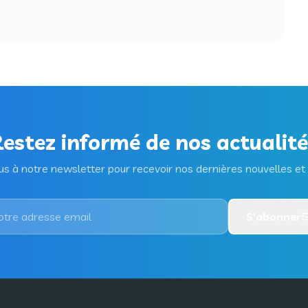
estez informé de nos actualit
 à notre newsletter pour recevoir nos dernières nouvelles et 
S'abonner