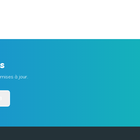
és
mises à jour.