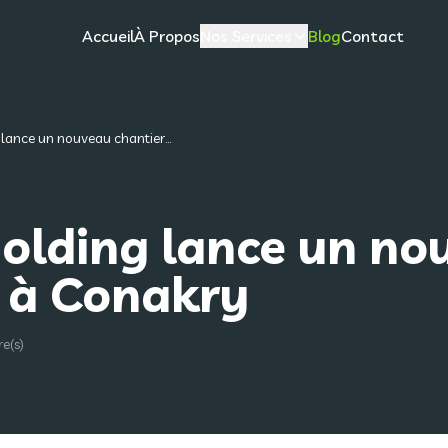
Accueil
À Propos
Nos Services
Blog
Contact
lance un nouveau chantier...
olding lance un no
 à Conakry
e(s)