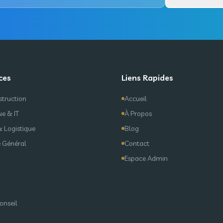
ces
Liens Rapides
truction
Accueil
ue & IT
À Propos
& Logistique
Blog
 Général
Contact
Espace Admin
onseil