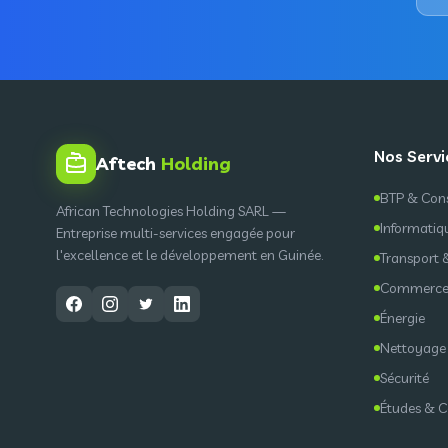
Nos Servi
Aftech
Holding
BTP & Cons
African Technologies Holding SARL —
Informatiq
Entreprise multi-services engagée pour
l'excellence et le développement en Guinée.
Transport 
Commerce
Énergie
Nettoyage
Sécurité
Études & C