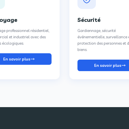
toyage
Sécurité
ge professionnel résidentiel,
Gardiennage, sécurité
ial et industriel avec des
événementielle, surveillance 
s écologiques.
protection des personnes et 
biens.
En savoir plus
En savoir plus