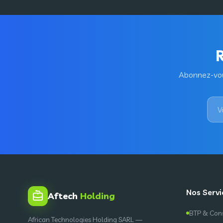
R
Abonnez-vous
Nos Servi
Aftech
Holding
BTP & Cons
African Technologies Holding SARL —